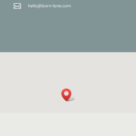

hello@
barn-lane.com